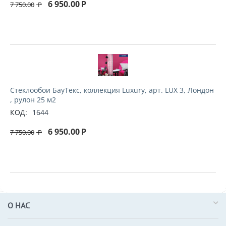
6 950.00
Р
7 750.00
Р
Стеклообои БауТекс, коллекция Luxury, арт. LUX 3, Лондон
, рулон 25 м2
КОД:
1644
6 950.00
Р
7 750.00
Р
О НАС