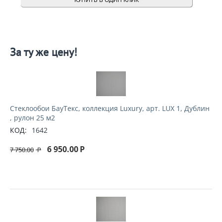
За ту же цену!
Стеклообои БауТекс, коллекция Luxury, арт. LUX 1, Дублин
, рулон 25 м2
КОД:
1642
6 950.00
Р
7 750.00
Р