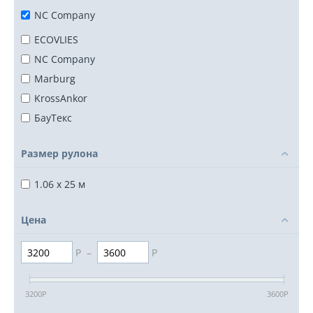
NC Company
ECOVLIES
NC Company
Marburg
KrossAnkor
БауТекс
Размер рулона
1.06 x 25 м
Цена
Р
–
Р
3200
Р
3600
Р