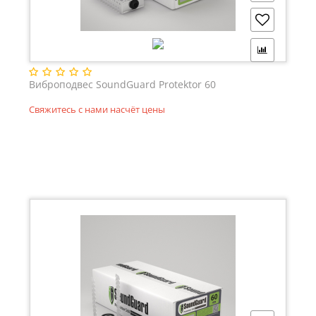
Виброподвес SoundGuard Protektor 60
Свяжитесь с нами насчёт цены