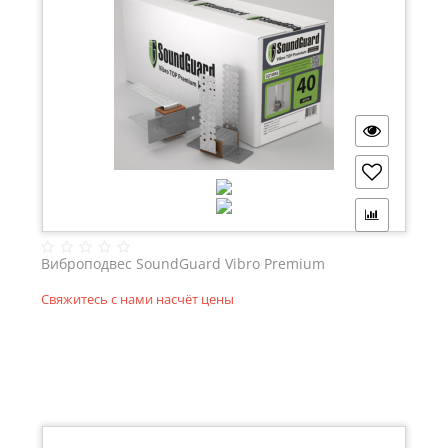
Виброподвес SoundGuard Vibro Premium
Свяжитесь с нами насчёт цены