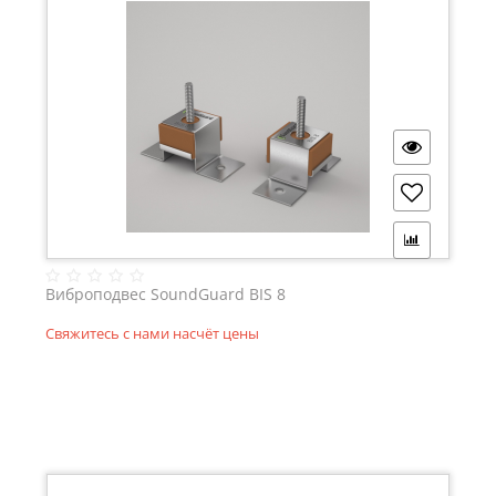
Виброподвес SoundGuard BIS 8
Свяжитесь с нами насчёт цены