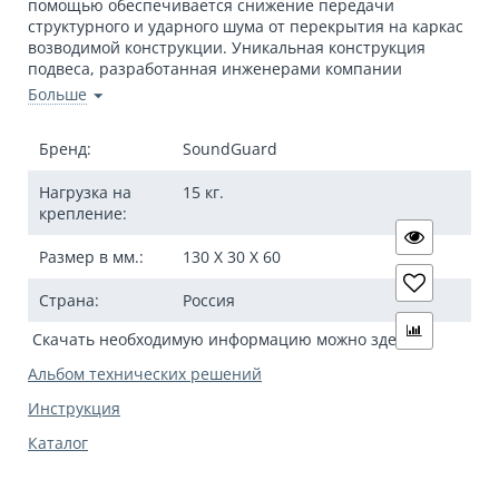
помощью обеспечивается снижение передачи
структурного и ударного шума от перекрытия на каркас
возводимой конструкции. Уникальная конструкция
подвеса, разработанная инженерами компании
"Звукоизоляционные Европейские Технологии", имеет
Больше
ограничитель, обеспечивающий контроль фиксации
упругого элемента по заданным техническим
Бренд:
SoundGuard
параметрам.
Нагрузка на
15 кг.
крепление:
Полная совместимость с профильной системой
KNAUF
Размер в мм.:
130 X 30 X 60
Минимальная глубина каркаса 30 мм
Толщина металла 1 мм
Страна:
Россия
Монтаж облицовки с помощью креплений
SoundGuard Protektor позволяет увеличить
Скачать необходимую информацию можно здесь:
звукоизоляцию стены на величину до 15 дБ
Альбом технических решений
Универсальность использования и высокие
показатели препятствующие передаче
Инструкция
низкочастотных шумов;
Каталог
Универсально: На потолке данный вид подвесов
применяется с одноуровневой и двухуровневой
системой металлического каркаса.