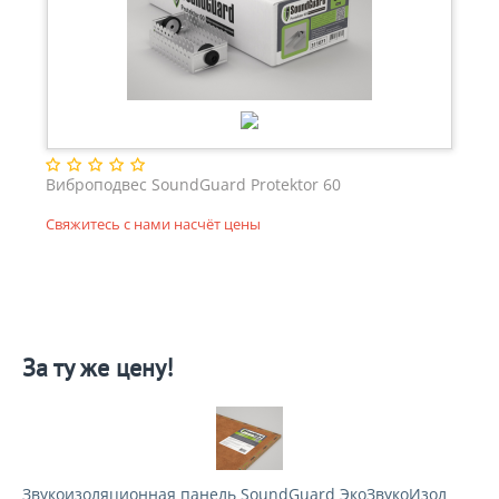
Виброподвес SoundGuard Protektor 60
Свяжитесь с нами насчёт цены
За ту же цену!
Звукоизоляционная панель SoundGuard ЭкоЗвукоИзол