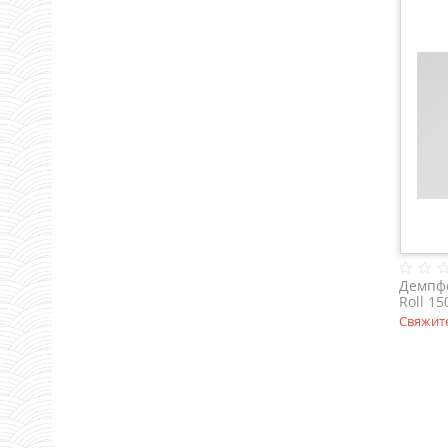
Демпфе
Roll 15
Свяжите