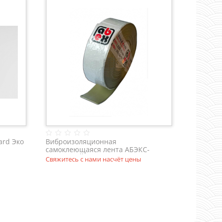
rd Эко
Виброизоляционная
самоклеющаяся лента АБЭКС-
ВИБРОЛАЙН 50 мм. (рулон 5 м.)
Свяжитесь с нами насчёт цены