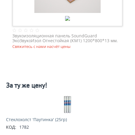
Звукоизоляционная панель SoundGuard
ЭкоЗвукоИзол Огнестойкая (КМ1) 1200*800*13 мм.
Свяжитесь с нами насчёт цены
За ту же цену!
Стеклохолст 'Паутинка' (25гр)
КОД:
1782