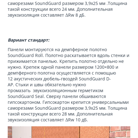
саморезами
SoundGuard
размером 3,9x25 мм .Толщина
такой конструкции всего 24 мм. Дополнительная
звукоизоляция составляет ΔRw 8 дБ.
Вариант стандарт:
Панели монтируются на
демпферное полотно
SoundGuard Roll
. Полотно раскатывается вдоль стенки и
прижимается панелью. Крепить полотно отдельно не
нужно. Крепеж одной панели размером 1200×800 и
демпферного полотна осуществляется с помощью
12
акустических дюбель-гвоздей SoundGuard D-
AP
.
Стыки и швы обязательно нужно
промазать
звукоизоляционным герметиком
SoundGuard Seal
. Сверху панели обшиваются
гипсокартоном. Гипсокартон крепится универсальными
саморезами
SoundGuard
размером 3,9x25 мм. Толщина
такой конструкции всего 28 мм. Дополнительная
звукоизоляция составляет ΔRw 10 дБ.