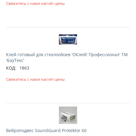
Свяжитесь с нами насчёт цены
Клей готовый для стеклообоев 'ОКлей! Профессионал' ТМ
'БауТекс'
КОД:
1863
Свяжитесь с нами насчёт цены
Виброподвес SoundGuard Protektor 60