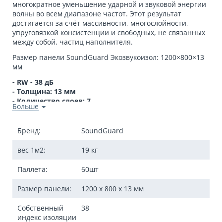
многократное уменьшение ударной и звуковой энергии
волны во всем диапазоне частот. Этот результат
достигается за счёт массивности, многослойности,
упруговязкой консистенции и свободных, не связанных
между собой, частиц наполнителя.
Размер панели SoundGuard Экозвукоизол:
1200×800×13
мм
- RW - 38 дБ
- Толщина: 13 мм
- Количество слоев: 7
Больше
- Вес: 18,5 кг
Количество слоев: 7
Бренд:
SoundGuard
Вес панели: 18,5 кг
Собственный индекс изоляции воздушного шума
вес 1м2:
19 кг
(RW) 38 дБ
Теплопроводность 0,17 Вт/м°С
Паллета:
60шт
Паропроницаемость Мг/(м*ч*Па) 0,06
Размер панели:
1200 x 800 x 13 мм
Статичная нагрузка до 65 т/м²
При креплении панели SoundGuard Экозвукоизол на
Собственный
38
стену с облицовкой - дополнительная звукоизоляция
индекс изоляции
составляет: ΔRw 8 дБ