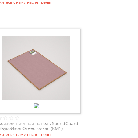
житесь с нами насчёт цены
коизоляционная панель SoundGuard
ЗвукоИзол Огнестойкая (КМ1)
0*800*13 мм.
житесь с нами насчёт цены