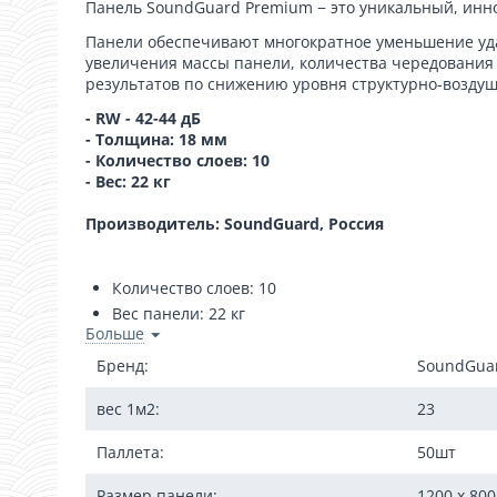
Панель SoundGuard Premium − это уникальный, инн
Панели обеспечивают многократное уменьшение удар
увеличения массы панели, количества чередования
результатов по снижению уровня структурно-воздуш
- RW - 42-44 дБ
- Толщина: 18 мм
- Количество слоев: 10
- Вес: 22 кг
Производитель: SoundGuard,
Россия
Количество слоев: 10
Вес панели: 22 кг
Больше
Собственный индекс изоляции воздушного шума 
Теплопроводность 0,17 Вт/м°С
Бренд:
SoundGua
Паропроницаемость Мг/(м*ч*Па) 0,06
вес 1м2:
23
Статичная нагрузка до 65 т/м²
При креплении панели SoundGuard на стену с обл
Паллета:
50шт
Конструкция на относе с использованием панел
Показатель звукоизоляции перегородки толщиной
Размер панели:
1200 x 800