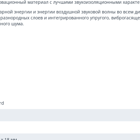
овационный материал с лучшими звукоизоляционными характер
ной энергии и энергии воздушной звуковой волны во всем диап
 разнородных слоев и интегрированного упругого, виброгасящ
ного шума.
(RW) 42-44 дБ
rd
ицовкой - дополнительная звукоизоляция составляет: ΔRw 9-1
ей и виброизоляционных креплений SoundGuard обеспечивает 
 150 мм из смонтированных на металлическом каркасе (Rw) 64
 x 18 мм