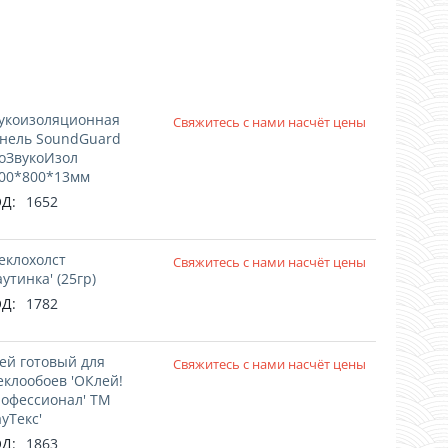
!
укоизоляционная
Свяжитесь с нами насчёт цены
нель SoundGuard
оЗвукоИзол
00*800*13мм
Д:
1652
еклохолст
Свяжитесь с нами насчёт цены
аутинка' (25гр)
Д:
1782
ей готовый для
Свяжитесь с нами насчёт цены
еклообоев 'ОКлей!
офессионал' ТМ
ауТекс'
Д:
1863