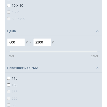
10 X 10
4 X 4
8.5 X 8.5
Цена
Р
–
Р
600
Р
2300
Р
Плотность гр./м2
115
160
165
320
80