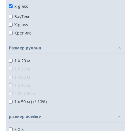
X-glass
БауТекс
X-glass
Крепикс
Размер рулона
1 Х 20 м
1 x 25 м
1 x 50 м
1 x 40 м
2.04 x 50 м
1 x 50 м (+/-10%)
размер ячейки
5 X 5