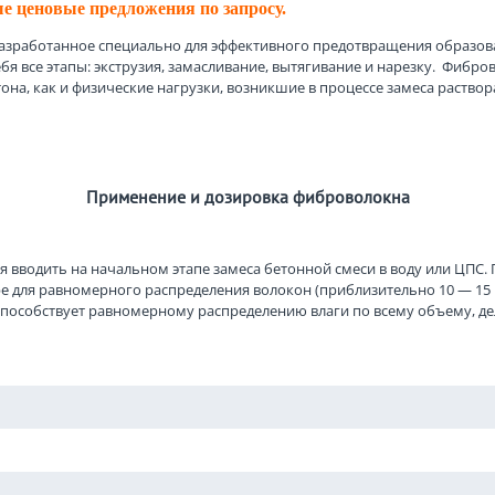
е ценовые предложения по запросу.
зработанное специально для эффективного предотвращения образован
 все этапы: экструзия, замасливание, вытягивание и нарезку. Фибро
она, как и физические нагрузки, возникшие в процессе замеса раство
Применение и дозировка фиброволокна
 вводить на начальном этапе замеса бетонной смеси в воду или ЦПС.
е для равномерного распределения волокон (приблизительно 10 — 15
пособствует равномерному распределению влаги по всему объему, дел
 миксер для перемешивания сухой строительной смеси. При ручном с
и продолжить перемешивание до получения однородной консистенции.
ание до получения однородной консистенции.
гружаемой в аппарат высокого давления. Добавить фиброволокно в вод