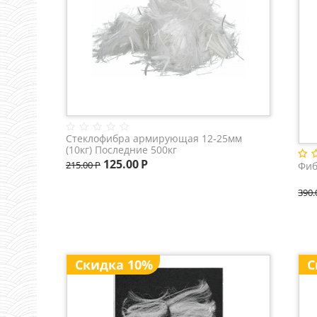
Стеклофибра армирующая 12-25мм
(10кг) Последние 500кг
125.00
Р
215.00
Р
Фиб
390.
Скидка 10%
С