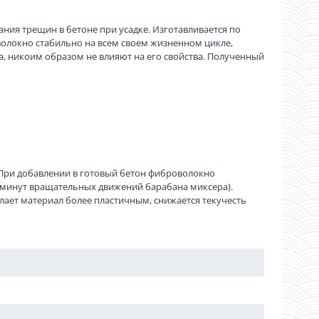
ия трещин в бетоне при усадке. Изготавливается по
волокно стабильно на всем своем жизненном цикле,
ра, никоим образом не влияют на его свойства. Полученный
 При добавлении в готовый бетон фиброволокно
 минут вращательных движений барабана миксера).
ает материал более пластичным, снижается текучесть
мешиваи: полипропиленовое фиброволокно лучше вводить
 При механическом смешивании: добавить материал в
у и перемешивать до полного равномерного