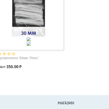
роволокно 30мм 'Люкс'
350.00
Р
00
Р
МАГАЗИН