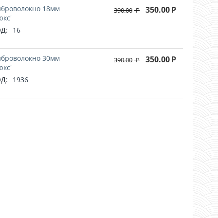
броволокно 18мм
350.00
Р
390.00
Р
юкс'
Д:
16
броволокно 30мм
350.00
Р
390.00
Р
юкс'
Д:
1936