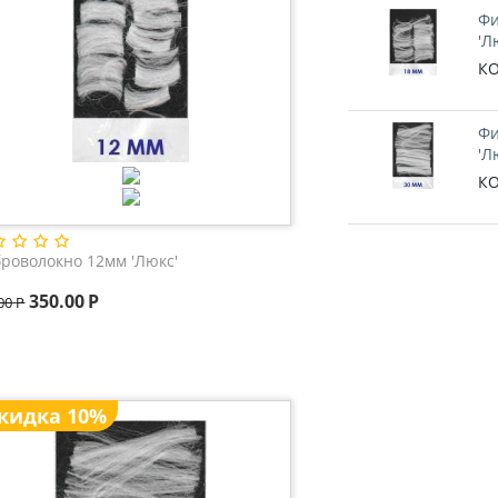
Фи
'Л
КО
Фи
'Л
КО
роволокно 12мм 'Люкс'
350.00
Р
00
Р
кидка 10%