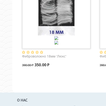
Фиброволокно 18мм 'Люкс'
Фиб
350.00
Р
390.00
Р
390.
О НАС