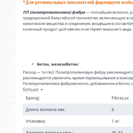
*Для региональных покупателей формируем особы
ПП (полипропиленовая) фибра
— тончайшее волокно, ра
традиционной бельгийской технологии, включающую в себя
химические вещества и соединения, входящие в состав бет
конечный продукт долговечен и не теряет внешнего вида.
Бетон, железобетон:
Расход — 1кг/м3. Полипропиленовую фибру рекомендуется
рекомендуется увеличить время перемешивания в миксер
Полипропиленовое фиброволокно, добавленное в бетон, с
раствора.
Больше
Строительные смеси:
Бренд:
FibraLux
Расход — 1кг/м3 или из расчёта объёма, загружаемого в
Длина волокна мм.:
6
в сухую смесь и тщательно перемешать. Добавить воду 
воду и вместе с водой затворения продолжить перемешив
Упаковка:
1 кг.
Стяжка:
Расход — 1кг/м3 или из расчёта объёма сухой смеси, за
Диаметр волокна мкм.:
30-34