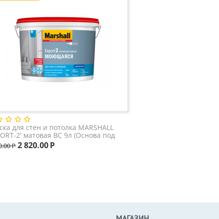
ска для стен и потолка MARSHALL
PORT-2' матовая BC 9л (Основа под
еровку)
2 820.00
Р
0.00
Р
МАГАЗИН