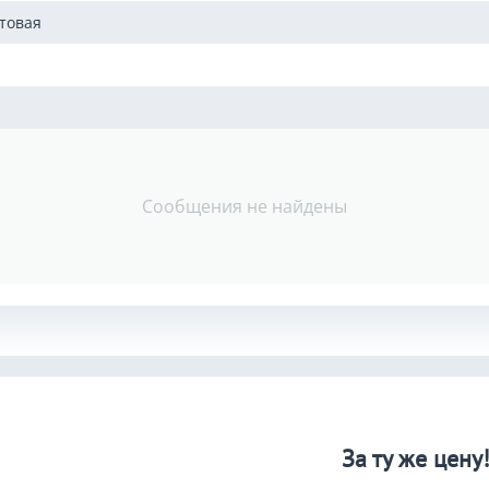
олностью просохшие минеральные поверхности (бетон, штукатурк
товая
 винилацетата и этилена
Сообщения не найдены
RH
0% RH
ти от типа поверхности
За ту же цену