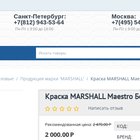
Санкт-Петербург:
Москва:
+7(812) 943-53-64
+7(495)
54
Пн-Пт с 9:00 до 18:00
Пн-Пт с 9:00 д
иловые
/
Продукция марки 'MARSHALL'
/
Краска MARSHALL Maes
Краска MARSHALL Maestro Б
Написать отзыв
Написать отзыв
Рекомендованная цена:
2 470.00
Р
КОД:
2 000.00
Р
БРЕНД: