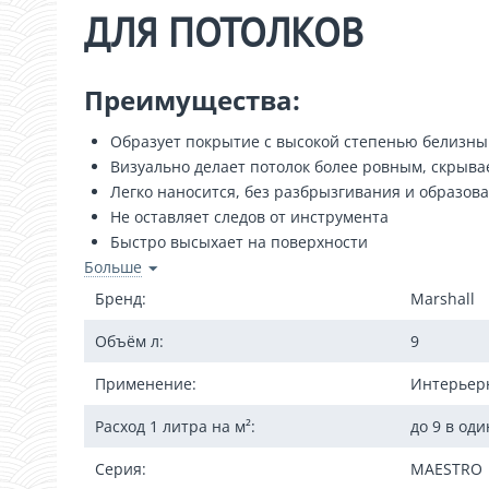
ДЛЯ ПОТОЛКОВ
Преимущества:
Образует покрытие с высокой степенью белизны
Визуально делает потолок более ровным, скрыв
Легко наносится, без разбрызгивания и образов
Не оставляет следов от инструмента
Быстро высыхает на поверхности
Больше
Не имеет резкого запаха
Бренд:
Marshall
Описание Маршалл Маэстро
Объём л:
9
Белоснежная глубокоматовая водно-дисперсионная к
Применение:
Интерьерн
ее более ровной и придавая потолку отличный декор
Расход 1 литра на м²:
до 9 в оди
Область применения
Серия:
MAESTRO