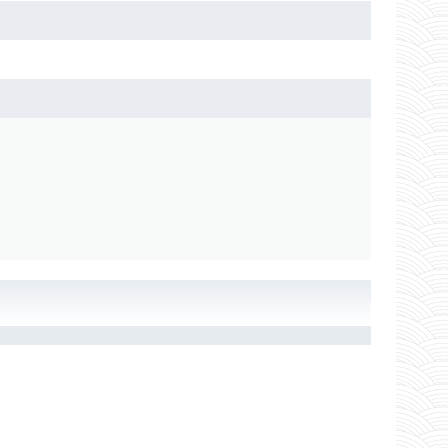
а, кирпич и т.п.). Рекомендуется для о краски
!