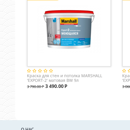
Инструмент очищается водой.
Краска для стен и потолка MARSHALL
Кра
'EXPORT-2' матовая BW 9л
'EX
кол
3 490.00
Р
3 790.00
Р
3 06
О НАС