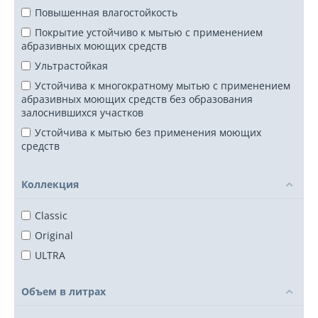
Повышенная влагостойкость
Покрытие устойчиво к мытью с применением
абразивных моющих средств
Ультрастойкая
Устойчива к многократному мытью с применением
абразивных моющих средств без образования
залоснившихся участков
Устойчива к мытью без применения моющих
средств
Устойчива к мытью с применением мягких моющих
средств
Коллекция
Classic
Original
ULTRA
Объем в литрах