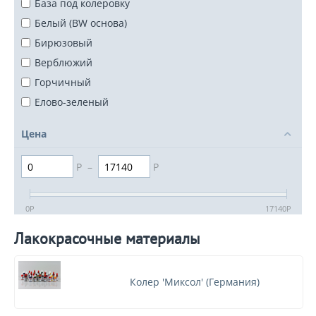
База под колеровку
Белый (BW основа)
Бирюзовый
Верблюжий
Горчичный
Елово-зеленый
Желтый-прочный
Цена
Зеленый
Землянисто-коричневый
Р
–
Р
Калужница
Каменисто-серый
0
Р
17140
Р
Канареечно-желтый
Лакокрасочные материалы
Каштановый
Красное дерево / Махагон
Красный
Колер 'Миксол' (Германия)
Красный-прочный