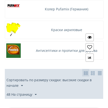
Кукурузно-желтый
Малиновый
Колер Pufamix (Германия)
Молодая-зелень
Нежно-зеленый
Оксид-зеленый
Краски акриловые
Оксид-красный
Оксид-охра
Оливковый
Антисептики и пропитки для дерева
Оранжевый
Орегон
Орех
Палисандр
Сортировать по размеру скидки: высокие скидки в
Персиковый
начале
Розовый-прочный
48 На страницу
Рыжевато-коричневый
Рябина