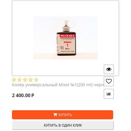
Светлый Дуб
Синий
Слоновая-кость
Сосна
Табачный
Темно-синий
Теплый-терракотовый
Тик
Травянисто-зеленый
Умбра
Фиолетовый
Колер универсальный Mixol №1(200 ml) черный
Белый
2 400.00
Р
Черный
Темно-коричневый
КУПИТЬ
КУПИТЬ В ОДИН КЛИК