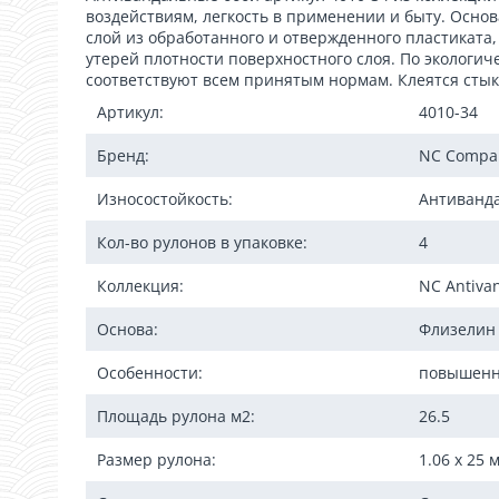
воздействиям, легкость в применении и быту. Осно
слой из обработанного и отвержденного пластиката, 
утерей плотности поверхностного слоя. По экологи
соответствуют всем принятым нормам. Клеятся стык 
Артикул:
4010-34
Бренд:
NC Compa
Износостойкость:
Антиванд
Кол-во рулонов в упаковке:
4
Коллекция:
NC Antiva
Основа:
Флизелин
Особенности:
повышенн
Площадь рулона м2:
26.5
Размер рулона:
1.06 x 25 