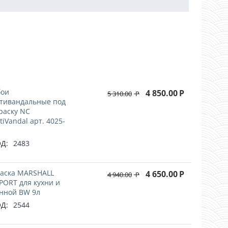
!
ои
4 850.00
Р
5 310.00
Р
тивандальные под
раску NC
tiVandal арт. 4025-
Д:
2483
аска MARSHALL
4 650.00
Р
4 940.00
Р
PORT для кухни и
нной BW 9л
Д:
2544