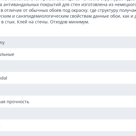
ва антивандальных покрытий для стен изготовлена из немецко
в отличие от обычных обоев под окраску, где структуру получа
ческим и санэпидемиологическим свойствам данные обои, как и 
в стык. Клей на стены. Отходов минимум.
ny
альные
ndal
ая прочность
м