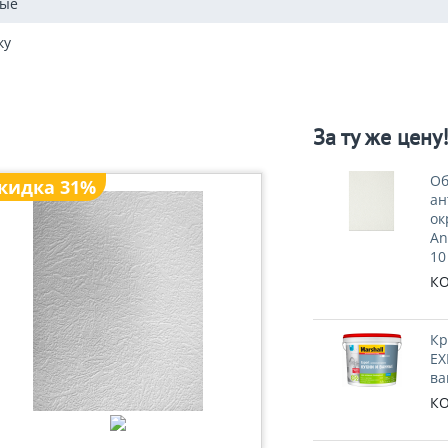
ные
ку
За ту же цену
Об
кидка 31%
ан
ок
An
10
КО
Кр
EX
ва
КО