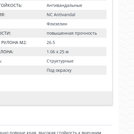
ТОЙКОСТЬ:
Антивандальные
Я:
NC Antivandal
Флизелин
СТИ:
повышенная прочность
РУЛОНА М2:
26.5
УЛОНА:
1.06 x 25 м
:
Структурные
Под окраску
льно ровные края, высокая стойкость к внешним