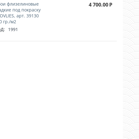
ои флизелиновые
4 700.00
Р
адкие под покраску
OVLIES, арт. 39130
0 гр./м2
Д:
1991