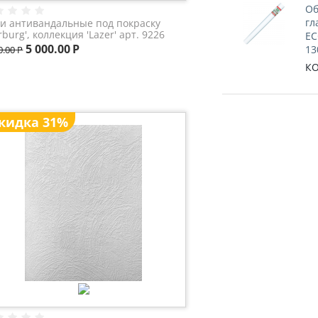
Об
гл
и антивандальные под покраску
rburg', коллекция 'Lazer' арт. 9226
EC
5 000.00
Р
13
0.00
Р
КО
кидка 31%