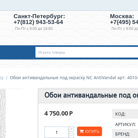
Санкт-Петербург:
Москва:
+7(812) 943-53-64
+7(495)
54
Пн-Пт с 9:00 до 18:00
Пн-Пт с 9:00 д
ку
/
Обои антивандальные под окраску NC AntiVandal арт. 4010
Обои антивандальные под окр
4 750.00
Р
КОД:
АРТИКУЛ:
+
КУПИТЬ
БРЕНД:
−