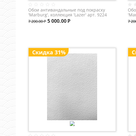
Обои антивандальные под покраску
Обо
'Marburg', коллекция 'Lazer' арт. 9224
'Ma
5 000.00
Р
7 200.00
Р
7 20
Скидка 31%
С