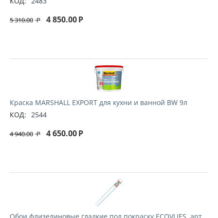
КОД:
2483
4 850.00
Р
5 310.00
Р
Краска MARSHALL EXPORT для кухни и ванной BW 9л
КОД:
2544
4 650.00
Р
4 940.00
Р
Обои флизелиновые гладкие под покраску ECOVLIES, арт.