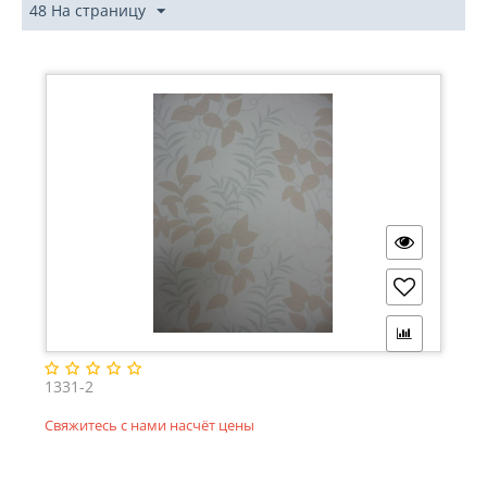
48 На страницу
1331-2
Свяжитесь с нами насчёт цены