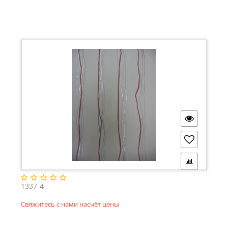
1337-4
Свяжитесь с нами насчёт цены