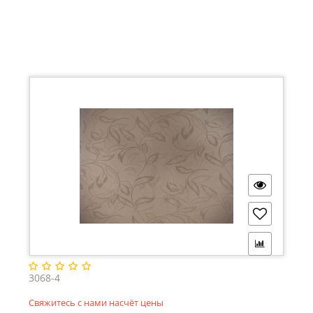
3068-4
Свяжитесь с нами насчёт цены