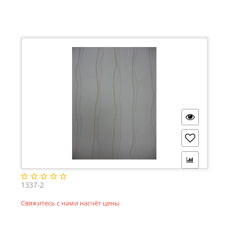
1337-2
Свяжитесь с нами насчёт цены