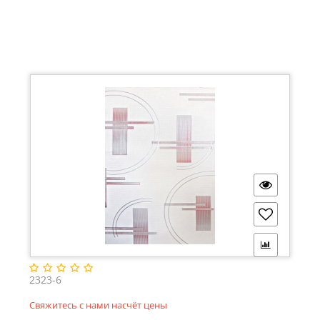
2323-6
Свяжитесь с нами насчёт цены