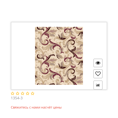
1354-3
Свяжитесь с нами насчёт цены