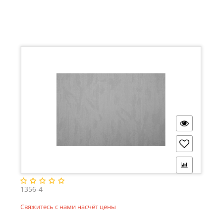
1356-4
Свяжитесь с нами насчёт цены