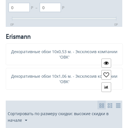
Р
–
Р
0
Р
0
Р
Erismann
Декоративные обои 10х0,53 м. - Эксклюзив компании
'ОВК'
Декоративные обои 10х1,06 м. - Эксклюзив компании
'ОВК'
Сортировать по размеру скидки: высокие скидки в
начале