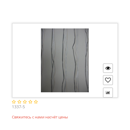
1337-5
Свяжитесь с нами насчёт цены