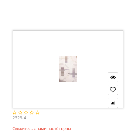
2323-4
Свяжитесь с нами насчёт цены