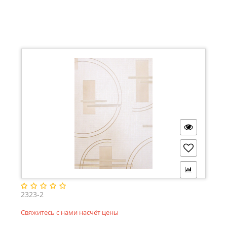
2323-2
Свяжитесь с нами насчёт цены