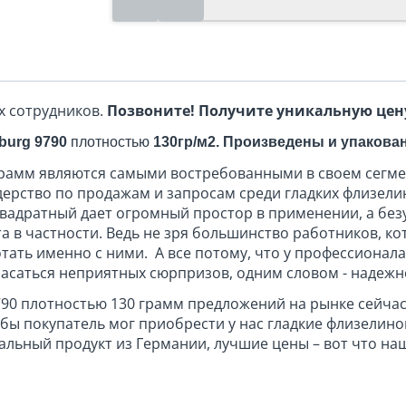
х сотрудников.
Позвоните! Получите уникальную цен
burg 9790
пло
тностью
130гр/м2. Произведены и упакова
рамм являются самыми востребованными в своем сегмен
ерство по продажам и запросам среди гладких флизели
квадратный дает огромный простор в применении, а бе
а в частности. Ведь не зря большинство работников, к
тать именно с ними. А все потому, что у профессионала 
саться неприятных сюрпризов, одним словом - надежн
790 плотностью 130 грамм предложений на рынке сейча
обы покупатель мог приобрести у нас гладкие флизелин
нальный продукт из Германии, лучшие цены – вот что 
овке поверхности к покраске. Является превосходной аль