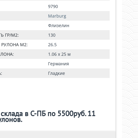
9790
Marburg
Флизелин
Ь ГР/М2:
130
РУЛОНА М2:
26.5
УЛОНА:
1.06 x 25 м
Германия
:
Гладкие
склада в С-ПБ по 5500руб. 11
улонов.