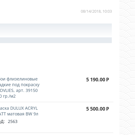
08/14/2018, 10:03
!
ои флизелиновые
5 190.00
Р
адкие под покраску
OVLIES, арт. 39150
0 гр./м2
аска DULUX ACRYL
5 500.00
Р
TT матовая BW 9л
Д:
2563