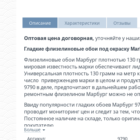
Описание
Характеристики
Отзывы
Оптовая цена договорная,
уточняйте у наши
Гладкие флизелиновые обои под окраску Mar
Флизелиновые обои Марбург плотнотью 130 г
мировая известность марки обеспечивают лид
Универсальная плотность 130 грамм на метр 
число приверженцев марки в целом и продукт
9790 в деле, предпочитают в дальнейшем рабо
ремонтным флизелином Марбург можно не опа
Ввиду популярности гладких обоев Марбург 9
проводит мониторинг цен и следит за тем, чт
Постоянное наличие на складе, только ориги
покупателю.
Больше
Применяется как финишное покрытие при подгот
Артикул:
9790