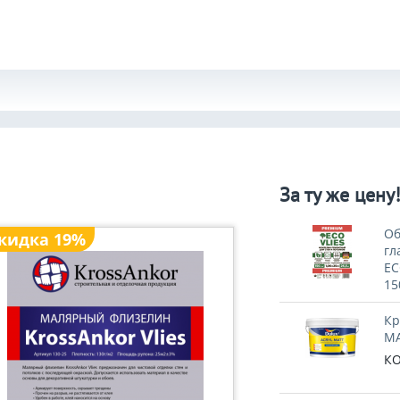
За ту же цену
Об
кидка 19%
гл
EC
15
Кр
MA
КО