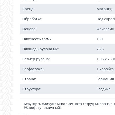
Применяется при строительствеи ремонте жилых
Полностью укрывает небольшие трещины и мелки
Бренд:
Marburg
и потолков.
Обработка:
Под окрас
Основа:
Флизелин
Плотность гр/м2:
130
Площадь рулона м2:
26.5
Размер рулона:
1.06 x 25 
Расфасовка:
1 коробка 
Страна:
Германия
Структура:
Гладкие
Беру здесь флиз уже много лет. Всех сотрудников знаю
PS. кофе тут отличный!