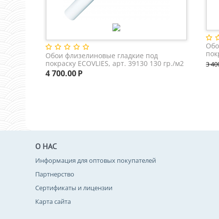
Обо
пок
Обои флизелиновые гладкие под
м2
покраску ECOVLIES, арт. 39130 130 гр./м2
3 40
4 700.00
Р
О НАС
Информация для оптовых покупателей
Партнерство
Сертификаты и лицензии
Карта сайта