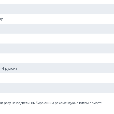
, офисных, вспомогательныхпомещений для чистовой отделк
е дефекты основания. Допускается использовать материал 
ку
м
- 4 рулона
, ни разу не подвели. Выбирающим рекомендую, а китам привет!