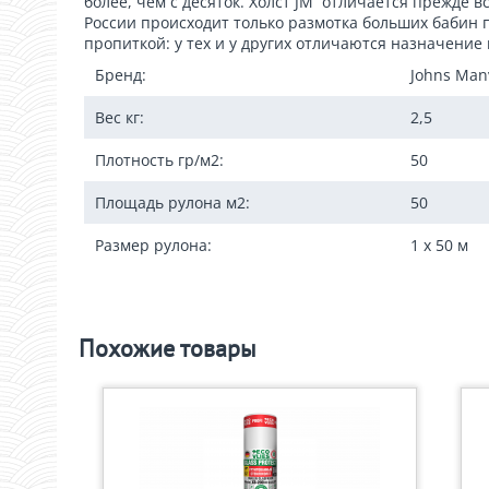
более, чем с десяток. Холст JM отличается прежде в
России происходит только размотка больших бабин п
пропиткой: у тех и у других отличаются назначение 
Бренд:
Johns Manv
Вес кг:
2,5
Плотность гр/м2:
50
Площадь рулона м2:
50
Размер рулона:
1 x 50 м
Похожие товары