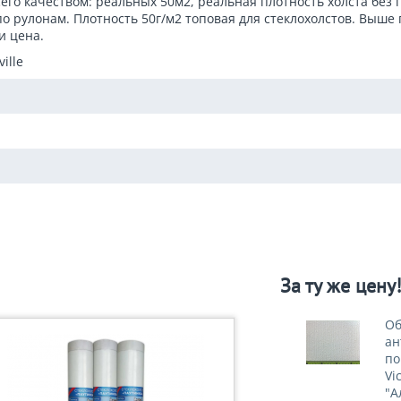
сего качеством: реальных 50м2, реальная плотность холста без 
о рулонам. Плотность 50г/м2 топовая для стеклохолстов. Выше п
и цена.
ille
За ту же цену
Об
ан
по
Vi
"А