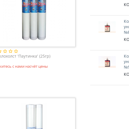
КО
Ко
ун
№8
КО
клохолст 'Паутинка' (25гр)
Ко
ун
житесь с нами насчёт цены
№9
КО