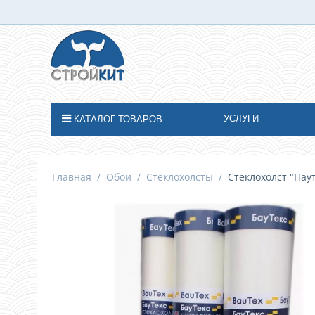
УСЛУГИ
КАТАЛОГ ТОВАРОВ
Главная
/
Обои
/
Стеклохолсты
/
Стеклохолст "Паут