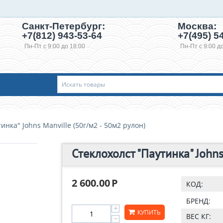
Санкт-Петербург:
Москва:
+7(812) 943-53-64
+7(495)
54
Пн-Пт с 9:00 до 18:00
Пн-Пт с 9:00 д
инка" Johns Manville (50г/м2 - 50м2 рулон)
Стеклохолст "Паутинка" Johns
2 600.00
Р
КОД:
БРЕНД:
+
КУПИТЬ
ВЕС КГ:
−