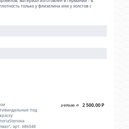
пробелов, материал изготовлен в Германии - в
лотность только у флизелина или у холстов с
!
ои
2 500.00
Р
2 970.00
Р
тивандальные под
краску
ctoriaStenova
лмаз", арт. 686048