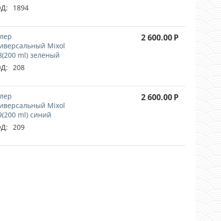
Д:
1894
лер
2 600.00
Р
иверсальный Mixol
(200 ml) зеленый
Д:
208
лер
2 600.00
Р
иверсальный Mixol
(200 ml) синий
Д:
209