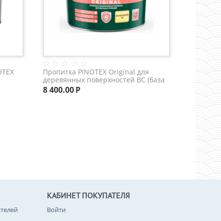
OTEX
Пропитка PINOTEX Original для
деревянных поверхностей BC (база
под колеровку) 9 л.
8 400.00
Р
КАБИНЕТ ПОКУПАТЕЛЯ
телей
Войти