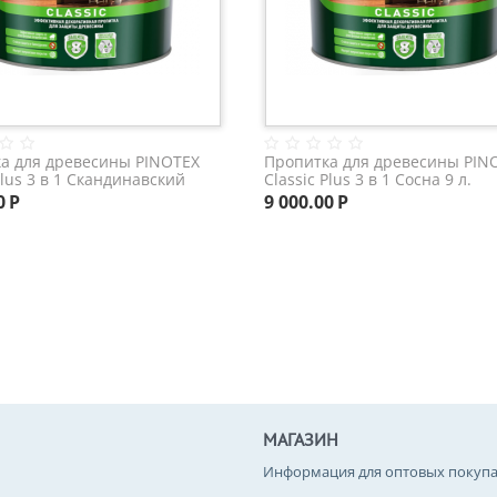
а для древесины PINOTEX
Пропитка для древесины PIN
Plus 3 в 1 Скандинавский
Classic Plus 3 в 1 Сосна 9 л.
л.
0
Р
9 000.00
Р
МАГАЗИН
Информация для оптовых покупа