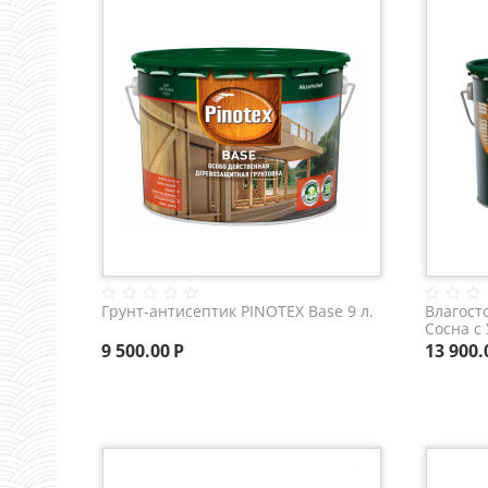
Грунт-антисептик PINOTEX Base 9 л.
Влагост
Сосна с
9 500.00
Р
13 900.