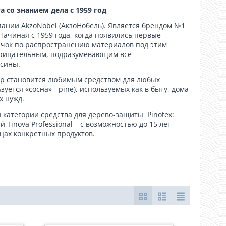
 со знанием дела с 1959 год
ании AkzoNobel (АкзоНобель). Является брендом №1
Начиная с 1959 года, когда появились первые
ачок по распространению материалов под этим
 нарицательным, подразумевающим все
есины.
 пор становится любимым средством для любых
ется «сосна» - pine), используемых как в быту, дома
х нужд.
категории средства для дерево-защиты Pinotex:
ый Tinova Professional – с возможностью до 15 лет
цах конкретных продуктов.