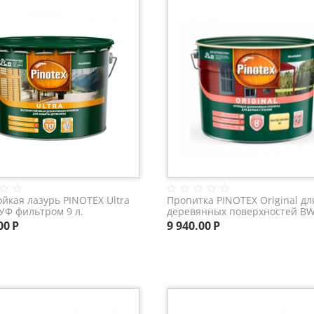
ойкая лазурь PINOTEX Ultra
Пропитка PINOTEX Original дл
 УФ фильтром 9 л.
деревянных поверхностей BW
под колеровку) 9 л.
00
Р
9 940.00
Р