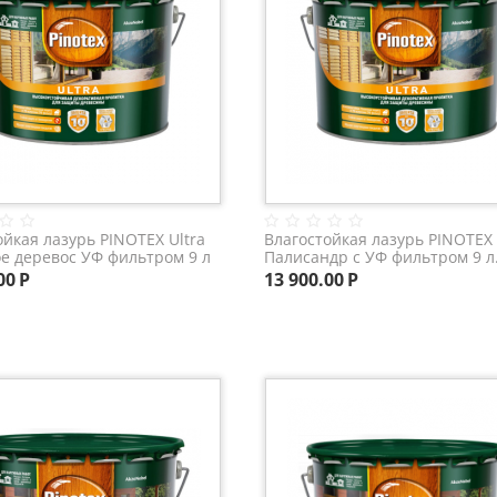
ойкая лазурь PINOTEX Ultra
Влагостойкая лазурь PINOTEX 
е деревос УФ фильтром 9 л
Палисандр с УФ фильтром 9 л
00
Р
13 900.00
Р