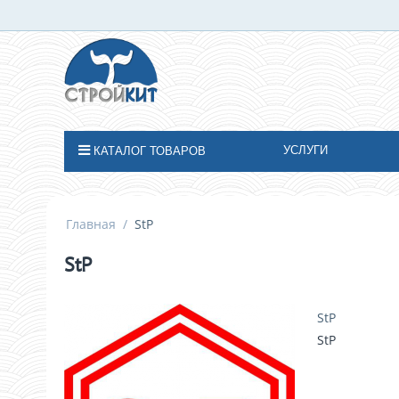
УСЛУГИ
КАТАЛОГ ТОВАРОВ
Главная
/
StP
StP
StP
StP