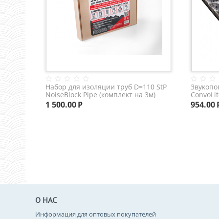
Набор для изоляции труб D=110 StP
Звукоп
NoiseBlock Pipe (комплект на 3м)
ConvoLit
упак)
1 500.00
Р
954.00
О НАС
Информация для оптовых покупателей