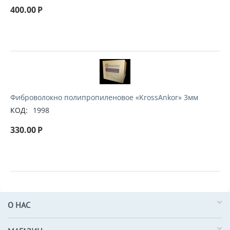
400.00
Р
Фиброволокно полипропиленовое «KrossAnkor» 3мм
КОД:
1998
330.00
Р
О НАС