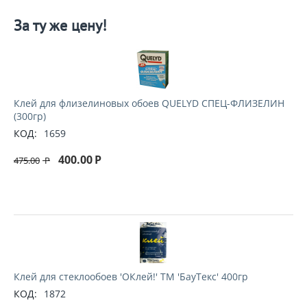
За ту же цену!
Клей для флизелиновых обоев QUELYD СПЕЦ-ФЛИЗЕЛИН
(300гр)
КОД:
1659
400.00
Р
475.00
Р
Клей для стеклообоев 'ОКлей!' ТМ 'БауТекс' 400гр
КОД:
1872