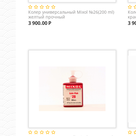
Колер универсальный Mixol №26(200 ml)
Кол
желтый прочный
кра
3 900.00
Р
3 9