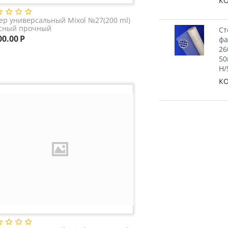
КО
ер универсальный Mixol №27(200 ml)
сный прочный
Ст
00.00
Р
фа
26
50
H/
КО