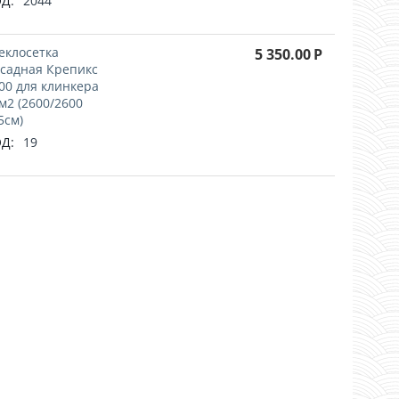
Д:
2044
еклосетка
5 350.00
Р
садная Крепикс
00 для клинкера
м2 (2600/2600
5см)
Д:
19