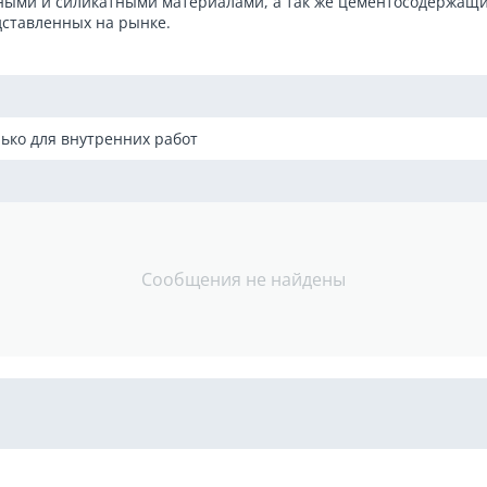
дными и силикатными материалами, а так же цементосодержащ
дставленных на рынке.
олько для внутренних работ
Сообщения не найдены