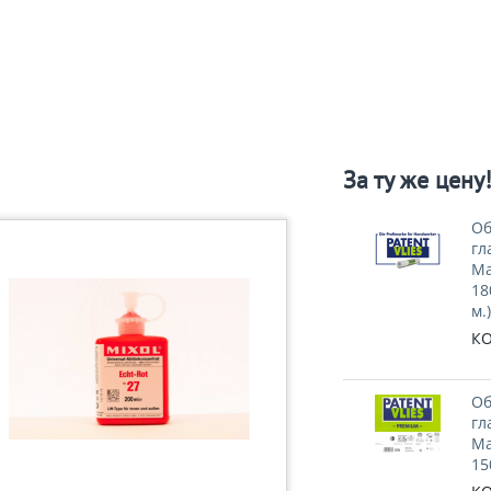
За ту же цену
Об
гл
Ma
18
м.)
КО
Об
гл
Ma
15