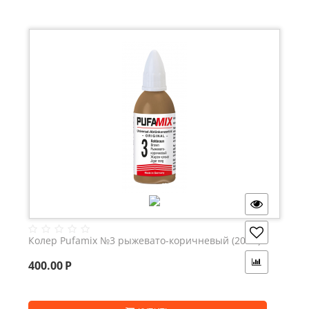
разбавлять, то сначала тонировать – потом разбавлять!
В любом случае делать предварительные пробы!
Хранение:
Ёмкости хранить в прохладном месте и
плотно закрытыми. Срок годности в хорошо закрытой
ёмкости не ограничен. Продукт морозостойкий.
Временные замерзания не вредят качеству
концентратов.
Колер Pufamix №3 рыжевато-коричневый (20мл)
400.00
Р