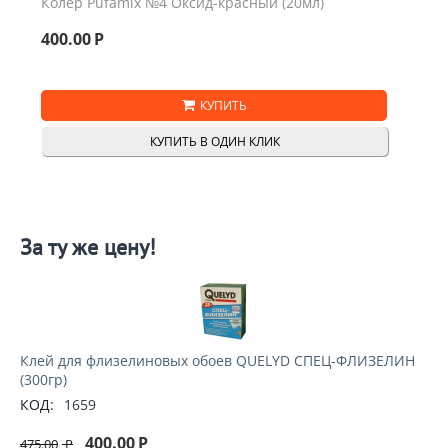
Колер Pufamix №4 Оксид-красный (20мл)
400.00
Р
КУПИТЬ
КУПИТЬ В ОДИН КЛИК
За ту же цену!
Клей для флизелиновых обоев QUELYD СПЕЦ-ФЛИЗЕЛИН
(300гр)
КОД:
1659
400.00
Р
475.00
Р