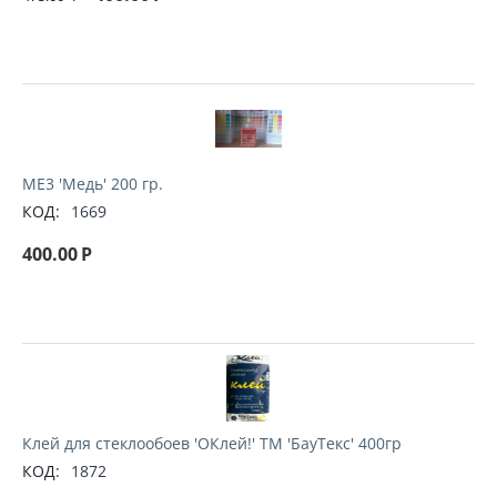
ME3 'Медь' 200 гр.
КОД:
1669
400.00
Р
Клей для стеклообоев 'ОКлей!' ТМ 'БауТекс' 400гр
КОД:
1872