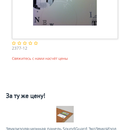
2377-12
Свяжитесь с нами насчёт цены
За ту же цену!
Звукоизоляционная панель SoundGuard ЭкоЗвукоИзол