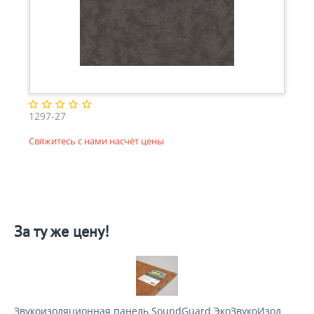
1297-27
Свяжитесь с нами насчёт цены
За ту же цену!
Звукоизоляционная панель SoundGuard ЭкоЗвукоИзол