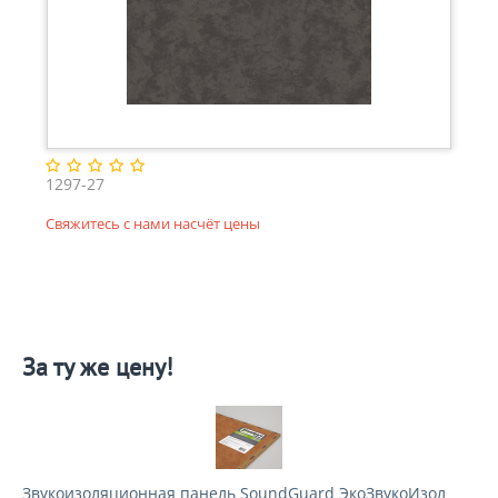
1297-27
Свяжитесь с нами насчёт цены
За ту же цену!
Звукоизоляционная панель SoundGuard ЭкоЗвукоИзол