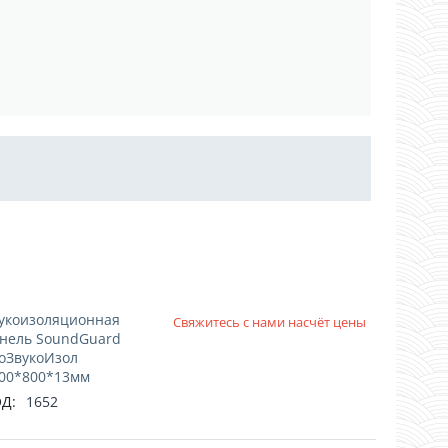
!
укоизоляционная
Свяжитесь с нами насчёт цены
нель SoundGuard
оЗвукоИзол
00*800*13мм
Д:
1652