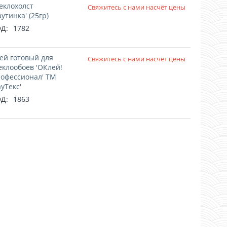
еклохолст
Свяжитесь с нами насчёт цены
аутинка' (25гр)
Д:
1782
ей готовый для
Свяжитесь с нами насчёт цены
еклообоев 'ОКлей!
офессионал' ТМ
ауТекс'
Д:
1863