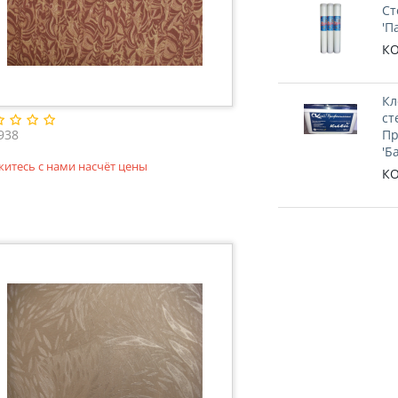
Ст
'П
КО
Кл
ст
938
Пр
'Б
житесь с нами насчёт цены
КО