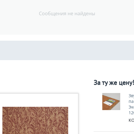
Сообщения не найдены
За ту же цену
Зв
па
Эк
12
КО