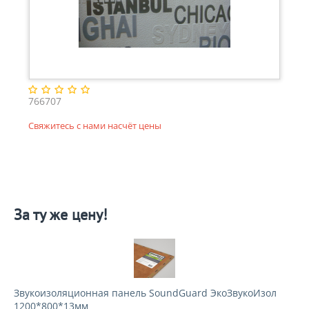
766707
Свяжитесь с нами насчёт цены
За ту же цену!
Звукоизоляционная панель SoundGuard ЭкоЗвукоИзол
1200*800*13мм