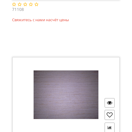
71108
Свяжитесь с нами насчёт цены