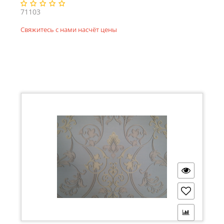
71103
Свяжитесь с нами насчёт цены