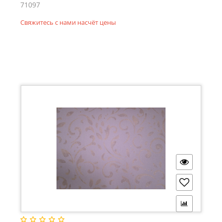
71097
Свяжитесь с нами насчёт цены