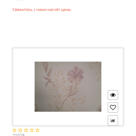
Свяжитесь с нами насчёт цены
71078