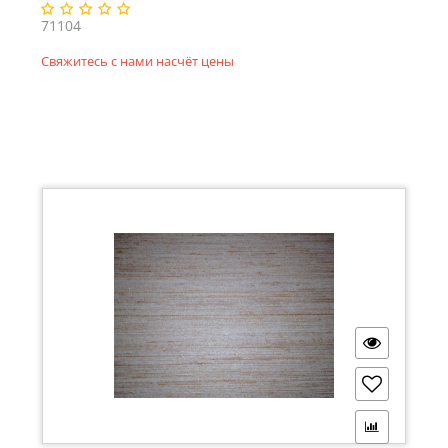
71104
Свяжитесь с нами насчёт цены