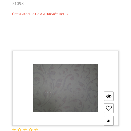
71098
Свяжитесь с нами насчёт цены