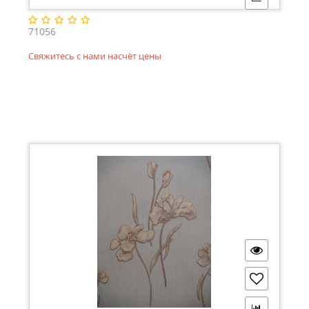
71056
Свяжитесь с нами насчёт цены