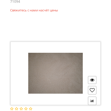
71094
Свяжитесь с нами насчёт цены