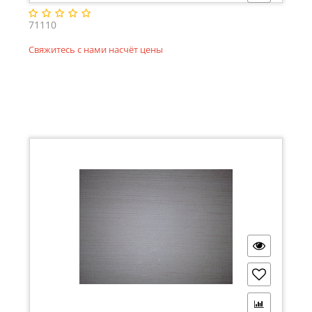
71110
Свяжитесь с нами насчёт цены