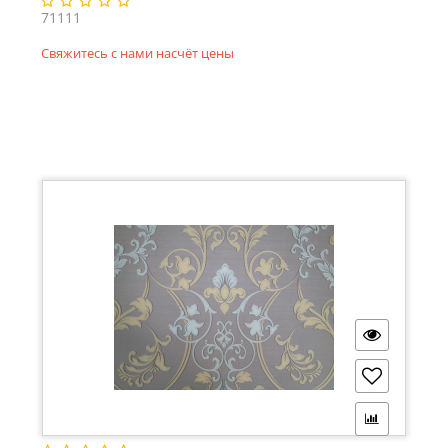
71111
Свяжитесь с нами насчёт цены