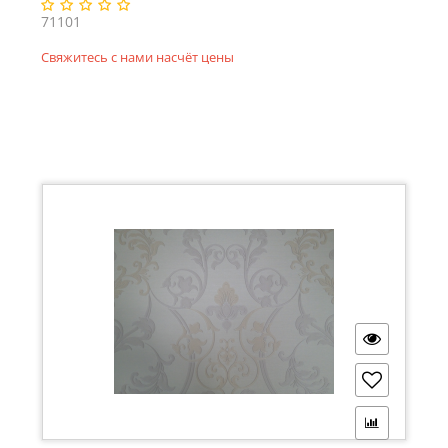
71101
Свяжитесь с нами насчёт цены