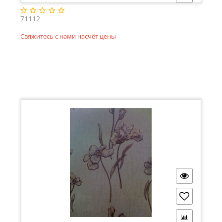
71112
Свяжитесь с нами насчёт цены