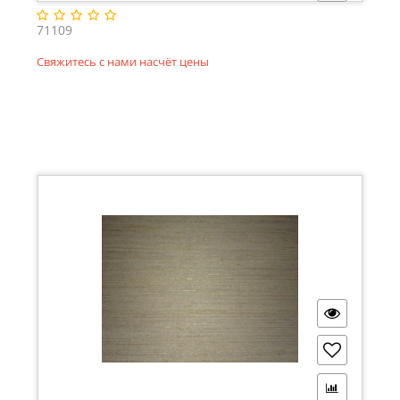
71109
Свяжитесь с нами насчёт цены