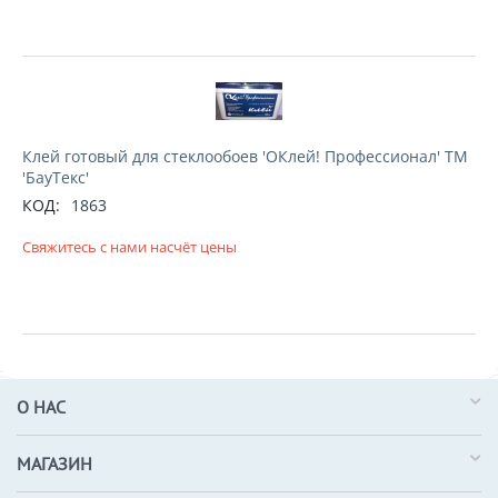
Клей готовый для стеклообоев 'ОКлей! Профессионал' ТМ
'БауТекс'
КОД:
1863
Свяжитесь с нами насчёт цены
О НАС
МАГАЗИН