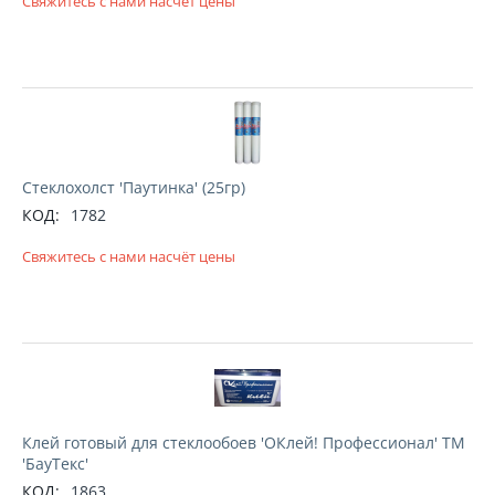
Свяжитесь с нами насчёт цены
Стеклохолст 'Паутинка' (25гр)
КОД:
1782
Свяжитесь с нами насчёт цены
Клей готовый для стеклообоев 'ОКлей! Профессионал' ТМ
'БауТекс'
КОД:
1863