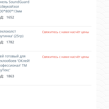
нель SoundGuard
оЗвукоИзол
00*800*13мм
Д:
1652
еклохолст
Свяжитесь с нами насчёт цены
аутинка' (25гр)
Д:
1782
ей готовый для
Свяжитесь с нами насчёт цены
еклообоев 'ОКлей!
офессионал' ТМ
ауТекс'
Д:
1863