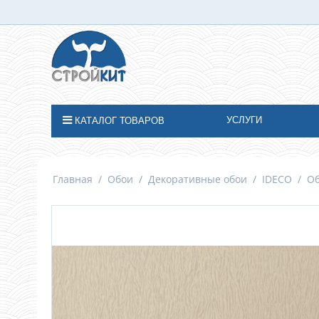
УСЛУГИ
КАТАЛОГ ТОВАРОВ
Главная
/
Обои
/
Декоративные обои
/
IDECO
/
Об