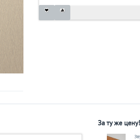
За ту же цену
Зв