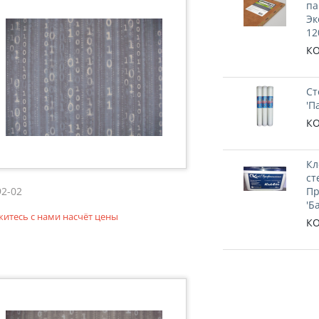
па
Эк
12
КО
Ст
'П
КО
Кл
ст
92-02
Пр
'Б
житесь с нами насчёт цены
КО