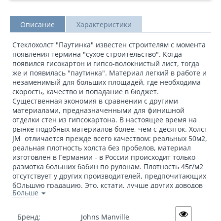
Описание
Характеристики
Стеклохолст "Паутинка" известен строителям с момента
появления термина "сухое строительство". Когда
появился гисокартон и гипсо-волокнистый лист, тогда
же и появилась "паутинка". Материал легкий в работе и
незаменимый для больших площадей, где необходима
скорость, качество и попадание в бюджет.
Существенная экономия в сравнении с другими
материалами, предназначенными для финишной
отделки стен из гипсокартона. В настоящее время на
рынке подобных материалов более, чем с десяток. Холст
JM отличается прежде всего качеством: реальных 50м2,
реальная плотность холста без пробелов, материал
изготовлен в Германии - в России происходит только
размотка больших бабин по рулонам. Плотность 45г/м2
отсутствует у других производителей, предпочитающих
бОльшую градацию. Это, кстати, лучше других доводов
Больше
свидетельствует о качестве материала: показать столь
малый разброс в плотности и удержать его невозможно
на допотопном оборудовании.
Бренд:
Johns Manville