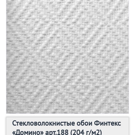
Стекловолокнистые обои Финтекс
«Домино» арт.188 (204 г/м2)