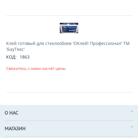
Клей готовый для стеклообоев 'ОКлей! Профессионал' ТМ
'БауТекс'
КОД:
1863
Свяжитесь с нами насчёт цены
О НАС
МАГАЗИН