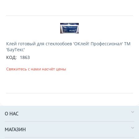
Клей готовый для стеклообоев 'ОКлей! Профессионал' ТМ
'БауТекс'
КОД:
1863
Свяжитесь с нами насчёт цены
О НАС
МАГАЗИН