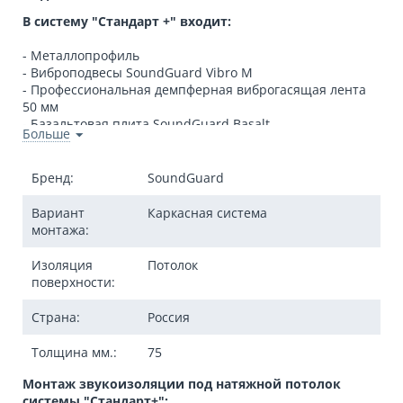
В систему "Стандарт +" входит:
- Металлопрофиль
- Виброподвесы SoundGuard Vibro M
- Профессиональная демпферная виброгасящая лента
50 мм
- Базальтовая плита SoundGuard Basalt
Больше
- Звукоизоляционные панели SoundGuard ЭкоЗвукоИзол
- Звукоизоляционный герметик SoundGuard Seal
- Лента SoundGuard Tape
Бренд:
SoundGuard
- Шайба виброразвязывающая SoundGuard Vibro Washe
- Саморезы
Вариант
Каркасная система
- Дюбеля
монтажа:
- Гипсокартон
Изоляция
Потолок
поверхности:
Страна:
Россия
Толщина мм.:
75
Монтаж звукоизоляции под натяжной потолок
системы "Стандарт+":