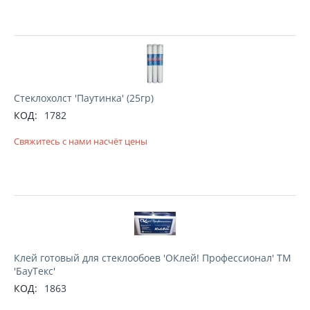
Стеклохолст 'Паутинка' (25гр)
КОД:
1782
Свяжитесь с нами насчёт цены
Клей готовый для стеклообоев 'ОКлей! Профессионал' ТМ
'БауТекс'
КОД:
1863