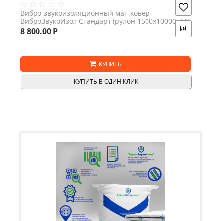
Вибро-звукоизоляционный мат-ковер
ВиброЗвукоИзол Стандарт (рулон 1500х10000х14)
15м2
8 800.00
Р
КУПИТЬ
КУПИТЬ В ОДИН КЛИК