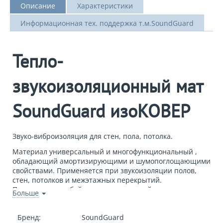
Описание
Характеристики
Информационная тех. поддержка т.м.SoundGuard
Тепло-
звукоизоляционный мат
SoundGuard изоКОВЕР
Звуко-виброизоляция для стен, пола, потолка.
Материал универсальный и многофункциональный ,
обладающий амортизирующими и шумопоглощающими
свойствами. Применяется при звукоизоляции полов,
стен, потолков и межэтажных перекрытий.
Представляет собой с
текловолокнистый холст,
Больше
спрессованный механическим способом и запаянный в
защитную оболочку из спанбонда.
Бренд:
SoundGuard