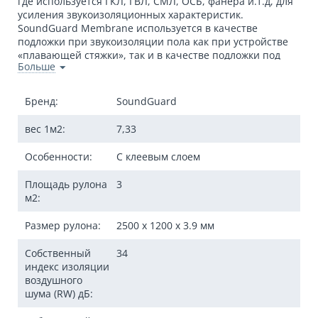
где используется ГКЛ, ГВЛ, СМЛ, ОСБ, фанера и.т.д, для
усиления звукоизоляционных характеристик.
SoundGuard Membrane используется в качестве
подложки при звукоизоляции пола как при устройстве
«плавающей стяжки», так и в качестве подложки под
Больше
финишное напольное покрытие.
МОНТАЖ
Бренд:
SoundGuard
Звукоизоляция под стяжку:
вес 1м2:
7,33
Особенности:
С клеевым слоем
Монтаж под стяжку:
мембрану раскатывают с нахлёстом
в 5 см на стены, нахлёсты между продольных слоев,
Площадь рулона
3
дополнительная фиксация не требуется.
м2:
Монтаж под сухую стяжку:
мембрану раскатывают с
Размер рулона:
2500 x 1200 x 3.9 мм
нахлёстом в 5 см на стены, нахлёсты между продольных
слоев, дополнительная фиксация не требуется.
Собственный
34
индекс изоляции
воздушного
шума (RW) дБ:
Применение с листовыми