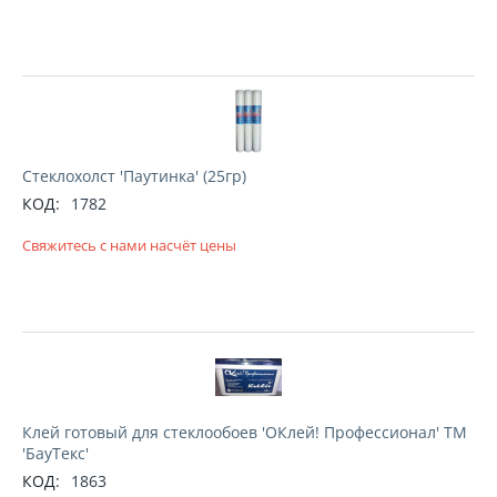
Стеклохолст 'Паутинка' (25гр)
КОД:
1782
Свяжитесь с нами насчёт цены
Клей готовый для стеклообоев 'ОКлей! Профессионал' ТМ
'БауТекс'
КОД:
1863